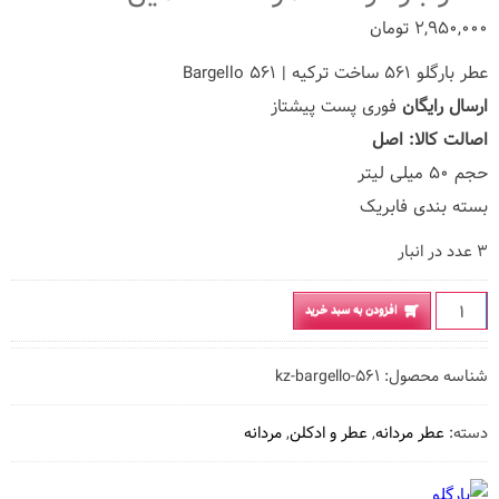
۲,۹۵۰,۰۰۰
تومان
عطر بارگلو ۵۶۱ ساخت ترکیه | Bargello ۵۶۱
ارسال رایگان
فوری پست پیشتاز
اصالت کالا: اصل
حجم ۵۰ میلی لیتر
بسته بندی فابریک
۳ عدد در انبار
عطر
افزودن به سبد خرید
بارگلو
۵۶۱
شناسه محصول:
kz-bargello-۵۶۱
مردانه
دسته:
عطر مردانه
,
عطر و ادکلن
,
مردانه
۵۰
میل