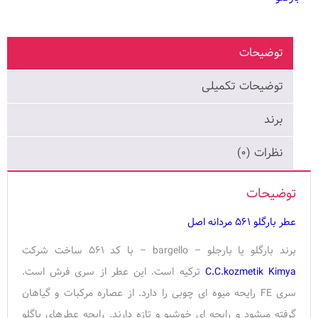
quantity
توضیحات
توضیحات تکمیلی
برند
نظرات (۰)
توضیحات
عطر بارگلو ۵۶۱ مردانه اصل
برند بارگلو یا بارجلو – bargello – با کد ۵۶۱ ساخت شرکت
C.C.kozmetik Kimya
ترکیه است. این عطر از سری فرش است.
سری FE رایحه میوه ای چوبی را دارد. از عصاره مرکبات و گیاهان
گرفته میشود و رایحه ای خوشبو و تازه دارند. رایحه عطرهای باگلو